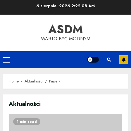
Skip
6 sierpnia, 2026
2:22:08 AM
to
content
ASDM
WARTO BYĆ MODNYM
Primary
Menu
Home
Aktualności
Page 7
Aktualności
1 min read