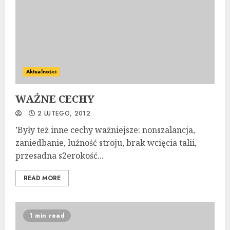
Aktualności
WAŻNE CECHY
2 LUTEGO, 2012
’Były też inne cechy ważniejsze: nonszalancja,
zaniedbanie, luźność stro­ju, brak wcięcia talii,
przesadna s2erokość...
READ MORE
1 min read