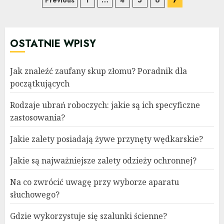
Nawigacja
Previous
1
…
4
5
6
7
po
wpisach
OSTATNIE WPISY
Jak znaleźć zaufany skup złomu? Poradnik dla
początkujących
Rodzaje ubrań roboczych: jakie są ich specyficzne
zastosowania?
Jakie zalety posiadają żywe przynęty wędkarskie?
Jakie są najważniejsze zalety odzieży ochronnej?
Na co zwrócić uwagę przy wyborze aparatu
słuchowego?
Gdzie wykorzystuje się szalunki ścienne?