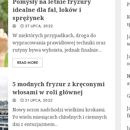
Pomysły na letnie fryzury
P
idealne dla fal, loków i
R
sprężynek
s
27 LIPCA, 2022
W niektórych przypadkach, droga do
J
wypracowania prawidłowej techniki oraz
w
rutyny bywa wyboista, jednak finalnie...
J
READ MORE
o
N
5 modnych fryzur z kręconymi
a
włosami w roli głównej
G
21 LIPCA, 2022
J
Nowy sezon nadchodzi wielkimi krokami.
f
Po wielu miesiącach chłodnych i ciemnych
dni z entuzjazmem...
J