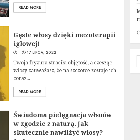
READ MORE
M
m
C
Gęste włosy dzięki mezoterapii
igłowej!
17 LIPCA, 2022
S
Twoja fryzura straciła objętość, a czesząc
włosy zauważasz, że na szczotce zostaje ich
coraz...
READ MORE
Świadoma pielęgnacja włsoów
w zgodzie z naturą. Jak
skutecznie nawilżyć włosy?