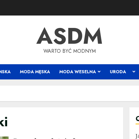
ASDM
WARTO BYĆ MODNYM
MSKA
MODA MĘSKA
MODA WESELNA
URODA
ki
J