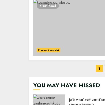
7 min read
Fryzury i dodatki
Na
1
po
YOU MAY HAVE MISSED
wp
Jak znaleźć zaufa