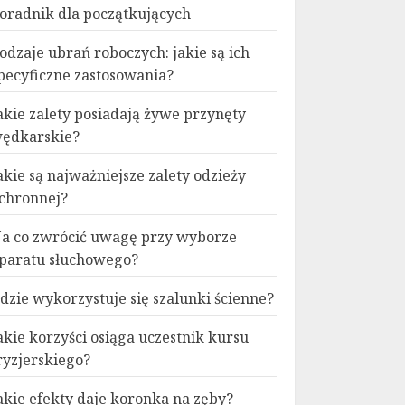
oradnik dla początkujących
odzaje ubrań roboczych: jakie są ich
pecyficzne zastosowania?
akie zalety posiadają żywe przynęty
ędkarskie?
akie są najważniejsze zalety odzieży
chronnej?
a co zwrócić uwagę przy wyborze
paratu słuchowego?
dzie wykorzystuje się szalunki ścienne?
akie korzyści osiąga uczestnik kursu
ryzjerskiego?
akie efekty daje koronka na zęby?