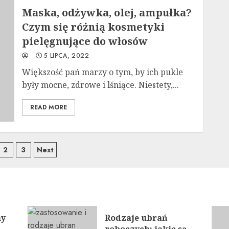
Maska, odżywka, olej, ampułka?
Czym się różnią kosmetyki
pielęgnujące do włosów
5 LIPCA, 2022
Większość pań marzy o tym, by ich pukle
były mocne, zdrowe i lśniące. Niestety,...
READ MORE
wigacja
2
3
Next
isach
ny
Rodzaje ubrań