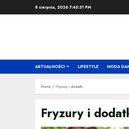
Skip
8 sierpnia, 2026
7:45:31 PM
to
content
AKTUALNOŚCI
LIFESTYLE
MODA DA
Home
Fryzury i dodatki
Fryzury i dodat