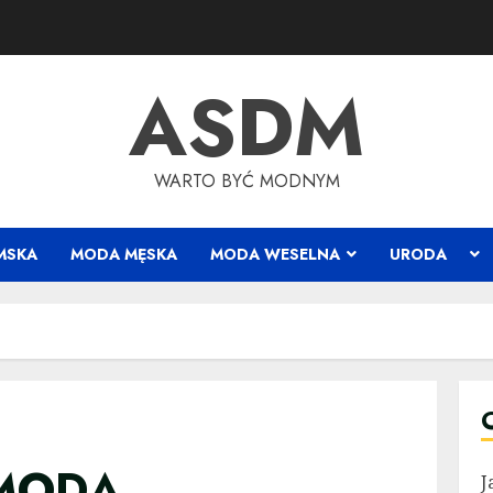
ASDM
WARTO BYĆ MODNYM
MSKA
MODA MĘSKA
MODA WESELNA
URODA
 MODĄ
J