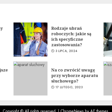
ny
Rodzaje ubrań
roboczych: jakie są
ich specyficzne
zastosowania?
3 LIPCA, 2024
jsze
Na co zwrócić uwagę
przy wyborze aparatu
słuchowego?
17 LUTEGO, 2023
Copyright © All rights reserved.
|
ChromeNews
by AF themes.