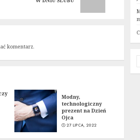
W DNIU ŚLUBU
post:
post:
M
m
C
dać komentarz.
S
czy
Modny,
technologiczny
prezent na Dzień
Ojca
27 LIPCA, 2022