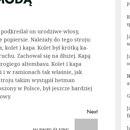
P
R
s
odkreślał on uro­dziwe włosy,
J
po­piersie. Należały do tego stroju:
w
a, kolet i kapa. Kolet był krótką ka­
uchu. Zachował się na dłużej. Kapą
J
o­giego altembasu. Kolet i kapa
o
i i w ramionach tak właśnie, jak
N
troju takim wystąpił hetman
a
oszony w Pol­sce, był jeszcze bardziej
G
dowy.
J
Next
f
Previous
Next
J