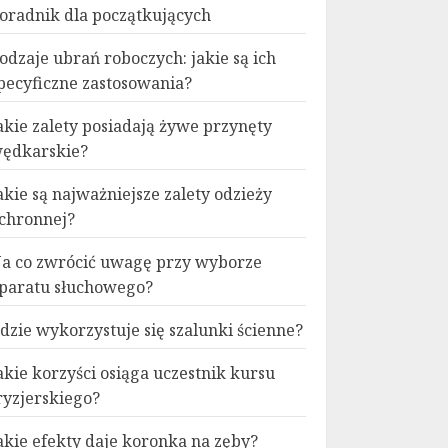
oradnik dla początkujących
odzaje ubrań roboczych: jakie są ich
pecyficzne zastosowania?
akie zalety posiadają żywe przynęty
ędkarskie?
akie są najważniejsze zalety odzieży
chronnej?
a co zwrócić uwagę przy wyborze
paratu słuchowego?
dzie wykorzystuje się szalunki ścienne?
akie korzyści osiąga uczestnik kursu
ryzjerskiego?
akie efekty daje koronka na zęby?