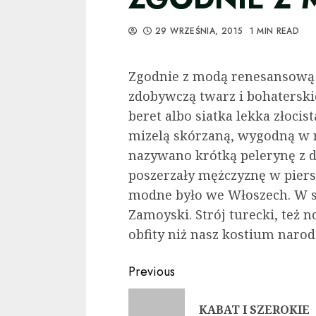
29 WRZEŚNIA, 2015
1 MIN READ
Zgodnie z modą renesansową p
zdobywczą twarz i bohaterskie 
beret albo siatka lekka złocist
mizelą skórzaną, wygodną w r
nazywano krótką pelerynę z dr
poszerzały męż­czyznę w piers
modne było we Włoszech. W s
Zamoyski. Strój turecki, też n
obfity niż nasz kostium naro
Continue
Previous
Reading
KABAT I SZEROKIE