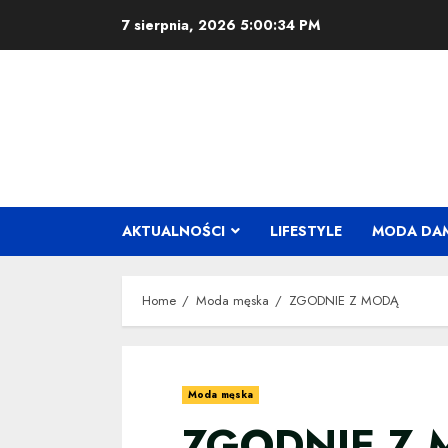
Skip
7 sierpnia, 2026
5:00:35 PM
to
content
AKTUALNOŚCI
LIFESTYLE
MODA DA
Home
Moda męska
ZGODNIE Z MODĄ
Moda męska
ZGODNIE Z