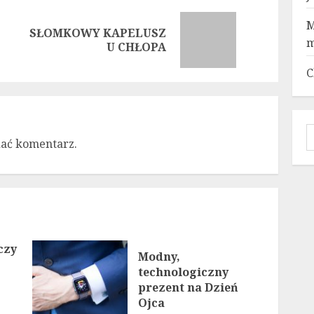
M
SŁOMKOWY KAPELUSZ
Previous
Next
m
U CHŁOPA
post:
post:
C
S
dać komentarz.
czy
Modny,
technologiczny
prezent na Dzień
Ojca