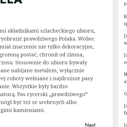
P
R
s
nymi składnikami szlacheckiego ubioru,
J
 wyobrazić prawdziwego Polaka. Wobec
w
s miał znaczenie nie tylko dekoracyjne,
 ogromną postać, chronił od zimna,
J
trzosu. Stosownie do ubioru bywały
o
zane nabijane metalem, wyłącznie
N
ej roboty wełniane i najdroższe pasy
a
anie. Wszystkie były bardzo
G
a­turą. Pas rycerski „prawdziwego”
 mógł być też ze srebrnych albo
J
gimi kamienia­mi.
f
Next
J