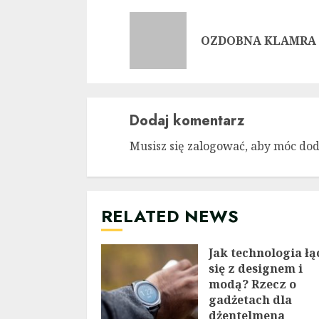
Reading
OZDOBNA KLAMRA
Dodaj komentarz
Musisz się
zalogować
, aby móc do
RELATED NEWS
Jak technologia łą
się z designem i
modą? Rzecz o
gadżetach dla
dżentelmena