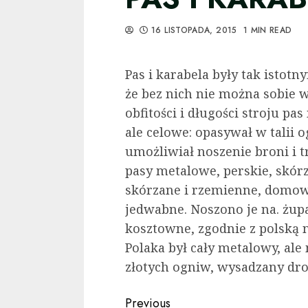
16 LISTOPADA, 2015
1 MIN READ
Pas i karabela były tak istot
że bez nich nie można sobie
obfitości i długości stroju pa
ale celowe: opa­sywał w talii
umożliwiał noszenie broni i 
pasy metalowe, perskie, skór
skórzane i rzemien­ne, domow
jedwabne. Noszono je na. żup
kosztowne, zgodnie z polską n
Polaka był cały metalowy, ale
złotych ogniw, wysadzany dro
Continue
Previous