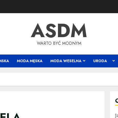
ASDM
WARTO BYĆ MODNYM
MSKA
MODA MĘSKA
MODA WESELNA
URODA
BELA
J