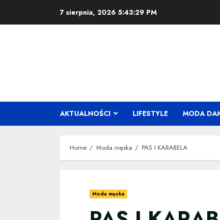
Skip
7 sierpnia, 2026
5:43:29 PM
to
content
AKTUALNOŚCI
LIFESTYLE
MODA DA
Home
Moda męska
PAS I KARABELA
Moda męska
PAS I KARA