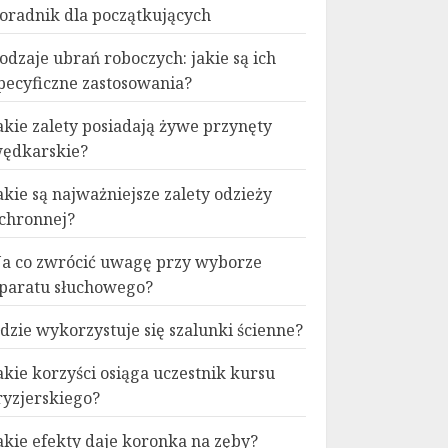
oradnik dla początkujących
odzaje ubrań roboczych: jakie są ich
pecyficzne zastosowania?
akie zalety posiadają żywe przynęty
ędkarskie?
akie są najważniejsze zalety odzieży
chronnej?
a co zwrócić uwagę przy wyborze
paratu słuchowego?
dzie wykorzystuje się szalunki ścienne?
akie korzyści osiąga uczestnik kursu
ryzjerskiego?
akie efekty daje koronka na zęby?