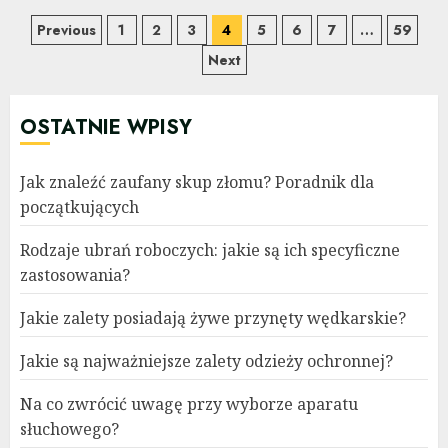
Nawigacja
Previous
1
2
3
4
5
6
7
…
59
Next
po
wpisach
OSTATNIE WPISY
Jak znaleźć zaufany skup złomu? Poradnik dla
początkujących
Rodzaje ubrań roboczych: jakie są ich specyficzne
zastosowania?
Jakie zalety posiadają żywe przynęty wędkarskie?
Jakie są najważniejsze zalety odzieży ochronnej?
Na co zwrócić uwagę przy wyborze aparatu
słuchowego?