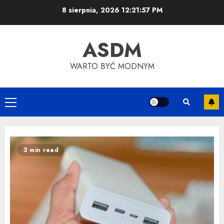
Skip
8 sierpnia, 2026
12:21:58 PM
to
content
ASDM
WARTO BYĆ MODNYM
Primary
Menu
3 min read