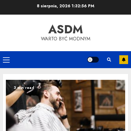
Skip
8 sierpnia, 2026
1:32:57 PM
to
content
ASDM
WARTO BYĆ MODNYM
Primary
Menu
3 min read