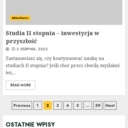
Aktualności
Studia II stopnia – inwestycja w
przyszłość
2 SIERPNIA, 2022
Zastanawiasz się, czy kontynuować naukę na
studiach II stopnia? Jeśli choć przez chwilę myślałaś/
łeś,...
READ MORE
Nawigacja
Previous
1
2
3
4
5
…
59
Next
po
OSTATNIE WPISY