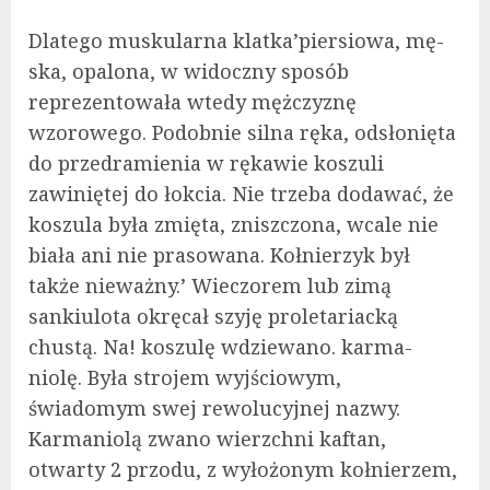
Dlatego muskularna klatka’piersiowa, mę­
ska, opalona, w widoczny sposób
reprezentowała wtedy mężczyznę
wzorowego. Podobnie silna ręka, odsłonięta
do przedramienia w rękawie ko­szuli
zawiniętej do łokcia. Nie trzeba dodawać, że
koszula była zmięta, zniszczona, wcale nie
biała ani nie prasowana. Kołnierzyk był
także nieważny.’ Wieczorem lub zimą
sankiulota okręcał szyję prole­tariacką
chustą. Na! koszulę wdziewano. karma-
niolę. Była strojem wyjściowym,
świadomym swej rewolucyjnej nazwy.
Karmaniolą zwano wierzchni kaftan,
otwarty 2 przodu, z wyłożonym kołnie­rzem,