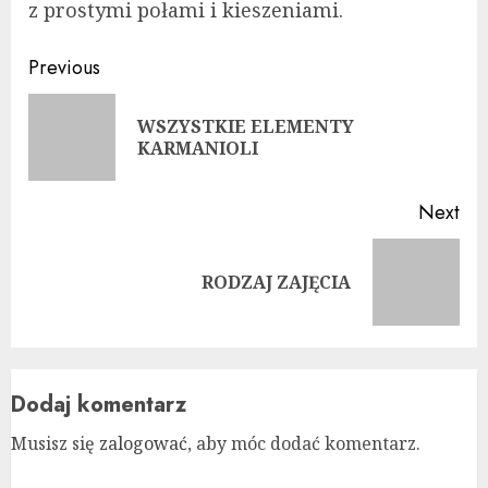
z prostymi połami i kieszeniami.
Continue
Previous
Reading
WSZYSTKIE ELEMENTY
Pre
KARMANIOLI
pos
Next
Next
RODZAJ ZAJĘCIA
post:
Dodaj komentarz
Musisz się
zalogować
, aby móc dodać komentarz.