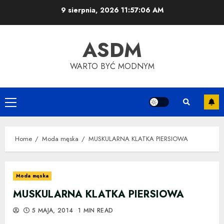
Skip
9 sierpnia, 2026
11:57:07 AM
to
content
ASDM
WARTO BYĆ MODNYM
Primary
Menu
Home
Moda męska
MUSKULARNA KLATKA PIERSIOWA
Moda męska
MUSKULARNA KLATKA PIERSIOWA
5 MAJA, 2014
1 MIN READ