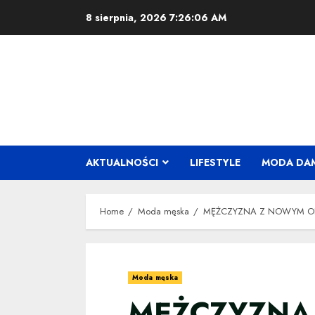
Skip
8 sierpnia, 2026
7:26:06 AM
to
content
AKTUALNOŚCI
LIFESTYLE
MODA DA
Home
Moda męska
MĘŻCZYZNA Z NOWYM O
Moda męska
MĘŻCZYZNA