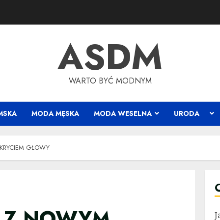
ASDM
WARTO BYĆ MODNYM
MSKA
MODA MĘSKA
MODA WESELNA
URODA
KRYCIEM GŁOWY
 Z NOWYM
J