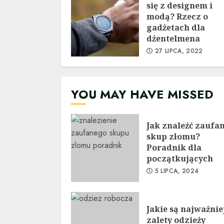
się z designem i
modą? Rzecz o
gadżetach dla
dżentelmena
27 LIPCA, 2022
YOU MAY HAVE MISSED
Jak znaleźć zaufa
skup złomu?
Poradnik dla
początkujących
5 LIPCA, 2024
Jakie są najważnie
zalety odzieży