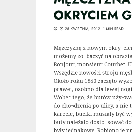
OKRYCIEM 
28 KWIETNIA, 2012
1 MIN READ
Mężczyznę z nowym okry¬ciem
możemy zo¬baczyć na obrazie 
Bonjour, monsieur Courbet. Uzu
Wszędzie nowości stroju męsk
Około roku 1850 zaczęto wyk
prawej, osobno dla lewej nogi,
Wobec tego, że butów uży¬wan
do cho¬dzenia po ulicy, a nie
karecie, buciki musiały być w
buty należało dosto¬sować do
były jednakowe. Robiono je pr