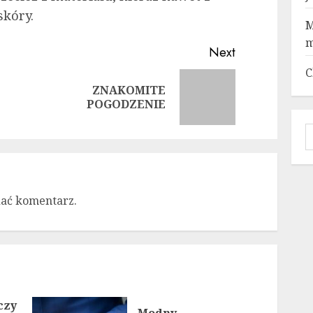
skóry.
M
m
Next
C
ZNAKOMITE
Previous
Next
POGODZENIE
post:
post:
S
dać komentarz.
czy