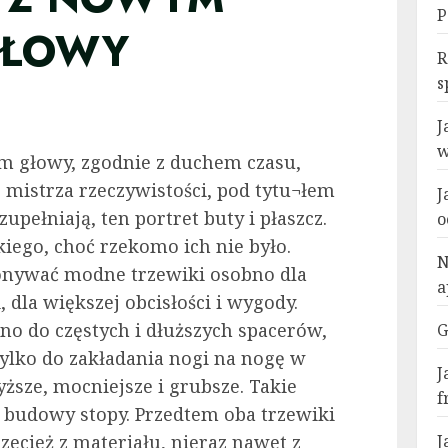
P
GŁOWY
R
s
J
w
 głowy, zgodnie z duchem czasu,
mistrza rzeczywistości, pod tytu¬łem
J
pełniają, ten portret buty i płaszcz.
o
iego, choć rzekomo ich nie było.
N
onywać modne trzewiki osobno dla
a
 dla większej obcisłości i wygody.
o do częstych i dłuższych spacerów,
G
 tylko do zakładania nogi na nogę w
J
yższe, mocniejsze i grubsze. Takie
f
 budowy stopy. Przedtem oba trzewiki
zecież z materiału, nieraz nawet z
J