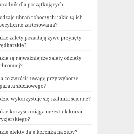
oradnik dla początkujących
odzaje ubrań roboczych: jakie są ich
pecyficzne zastosowania?
akie zalety posiadają żywe przynęty
ędkarskie?
akie są najważniejsze zalety odzieży
chronnej?
a co zwrócić uwagę przy wyborze
paratu słuchowego?
dzie wykorzystuje się szalunki ścienne?
akie korzyści osiąga uczestnik kursu
ryzjerskiego?
akie efekty daje koronka na zęby?