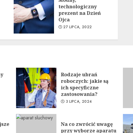
Modny,
technologiczny
prezent na Dzień
Ojca
27 LIPCA, 2022
ny
Rodzaje ubrań
roboczych: jakie są
ich specyficzne
zastosowania?
3 LIPCA, 2024
jsze
Na co zwrócić uwagę
przy wyborze aparatu