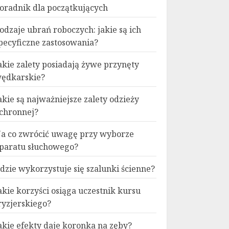
oradnik dla początkujących
odzaje ubrań roboczych: jakie są ich
pecyficzne zastosowania?
akie zalety posiadają żywe przynęty
ędkarskie?
akie są najważniejsze zalety odzieży
chronnej?
a co zwrócić uwagę przy wyborze
paratu słuchowego?
dzie wykorzystuje się szalunki ścienne?
akie korzyści osiąga uczestnik kursu
ryzjerskiego?
akie efekty daje koronka na zęby?