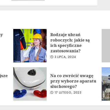
ny
Rodzaje ubrań
roboczych: jakie są
ich specyficzne
zastosowania?
3 LIPCA, 2024
jsze
Na co zwrócić uwagę
przy wyborze aparatu
słuchowego?
17 LUTEGO, 2023