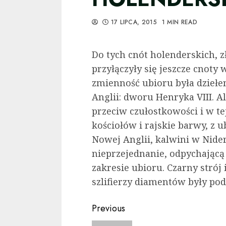
17 LIPCA, 2015
1 MIN READ
Do tych cnót holenderskich, z
przyłączyły się jeszcze cnoty 
zmienność ubioru była dzieł
An­glii: dworu Henryka VIII. A
przeciw czułostkowości i w t
kościołów i rajskie barwy, z 
Nowej Anglii, kalwini w Nide
nieprzejednanie, odpychającą
zakresie ubioru. Czarny strój
szlifierzy dia­mentów były po
Continue
Previous