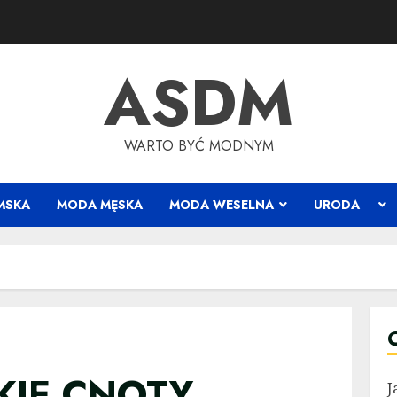
ASDM
WARTO BYĆ MODNYM
MSKA
MODA MĘSKA
MODA WESELNA
URODA
KIE CNOTY
J