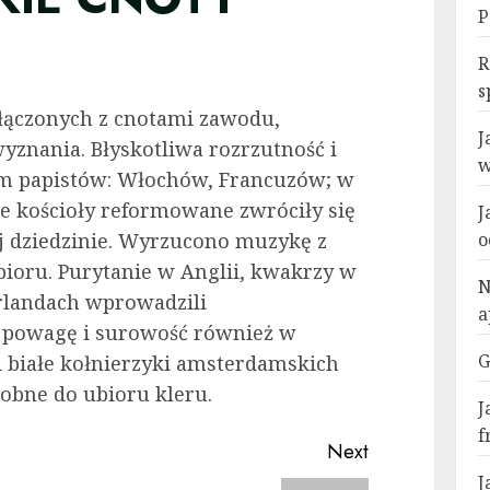
P
R
s
łączonych z cnotami za­wodu,
J
wyznania. Błyskotliwa rozrzutność i
w
em papistów: Włochów, Francuzów; w
le kościoły reformo­wane zwróciły się
J
ej dziedzinie. Wyrzucono muzykę z
o
ubioru. Purytanie w Anglii, kwakrzy w
N
rlandach wpro­wadzili
a
 powagę i su­rowość również w
G
 i białe kołnierzyki amsterdamskich
dobne do ubioru kleru.
J
f
Next
J