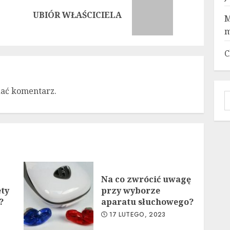
Previous
Next
UBIÓR WŁAŚCICIELA
M
post:
post:
m
C
dać komentarz.
S
Na co zwrócić uwagę
ety
przy wyborze
?
aparatu słuchowego?
17 LUTEGO, 2023