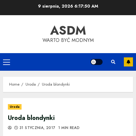
Skip
9 sierpnia, 2026
6:17:51 AM
to
content
ASDM
WARTO BYĆ MODNYM
Primary
Menu
Home
Uroda
Uroda blondynki
Uroda
Uroda blondynki
31 STYCZNIA, 2017
1 MIN READ