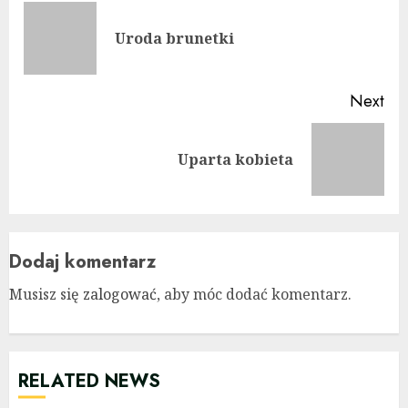
Reading
Pre
Uroda brunetki
pos
Next
Next
Uparta kobieta
post:
Dodaj komentarz
Musisz się
zalogować
, aby móc dodać komentarz.
RELATED NEWS