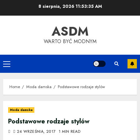
Skip
8 sierpnia, 2026
11:53:35 AM
to
content
ASDM
WARTO BYĆ MODNYM
Primary
Menu
Home
Moda damska
Podstawowe rodzaje stylów
Moda damska
Podstawowe rodzaje stylów
24 WRZEŚNIA, 2017
1 MIN READ