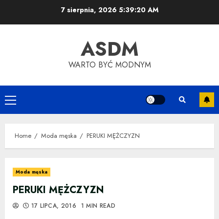
Skip
7 sierpnia, 2026
5:39:20 AM
to
content
ASDM
WARTO BYĆ MODNYM
Primary
Menu
Home
Moda męska
PERUKI MĘŻCZYZN
Moda męska
PERUKI MĘŻCZYZN
17 LIPCA, 2016
1 MIN READ