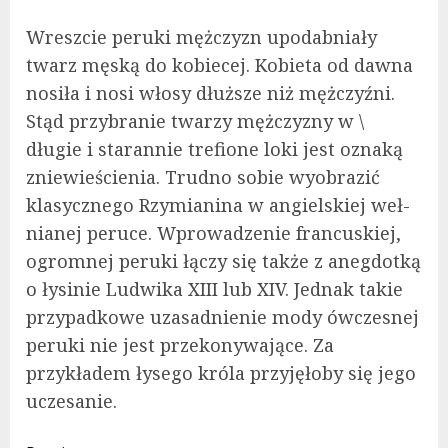
Wreszcie peruki mężczyzn upodabniały
twarz męską do kobiecej. Kobieta od dawna
nosiła i nosi włosy dłuższe niż mężczyźni.
Stąd przybranie twarzy mężczyzny w \
długie i starannie trefione loki jest oznaką
zniewieścienia. Trudno sobie wy­obrazić
klasycznego Rzymianina w angielskiej weł­
nianej peruce. Wprowadzenie francuskiej,
ogrom­nej peruki łączy się także z anegdotką
o łysinie Ludwika XIII lub XIV. Jednak takie
przypadkowe uzasadnienie mody ówczesnej
peruki nie jest prze­konywające. Za
przykładem łysego króla przyjęłoby się jego
uczesanie.