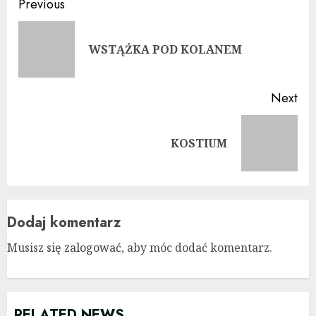
Continue
Previous
Reading
Pre
WSTĄŻKA POD KOLANEM
pos
Next
Next
KOSTIUM
post:
Dodaj komentarz
Musisz się
zalogować
, aby móc dodać komentarz.
RELATED NEWS