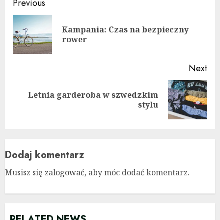
Continue
Previous
Reading
Kampania: Czas na bezpieczny
Pre
rower
pos
Next
Letnia garderoba w szwedzkim
Next
stylu
post:
Dodaj komentarz
Musisz się
zalogować
, aby móc dodać komentarz.
RELATED NEWS