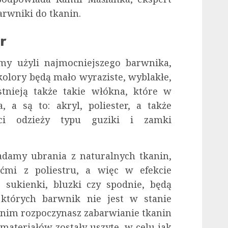
rwniki do tkanin.
r
śmy użyli najmocniejszego barwnika,
kolory będą mało wyraziste, wyblakłe,
tnieją także takie włókna, które w
 a są to: akryl, poliester, a także
ści odzieży typu guziki i zamki
iadamy ubrania z naturalnych tkanin,
ćmi z poliestru, a więc w efekcie
 sukienki, bluzki czy spodnie, będą
 których barwnik nie jest w stanie
anim rozpoczynasz zabarwianie tkanin
materiałów zostały uszyte, w celu jak