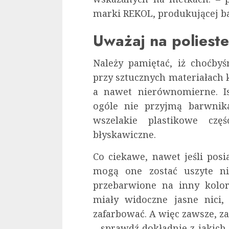
marki REKOL, produkującej ba
Uważaj na polieste
Należy pamiętać, iż choćby
przy sztucznych materiałach 
a nawet nierównomierne. Is
ogóle nie przyjmą barwnika,
wszelakie plastikowe czę
błyskawiczne.
Co ciekawe, nawet jeśli pos
mogą one zostać uszyte ni
przebarwione na inny kolor
miały widoczne jasne nici,
zafarbować. A więc zawsze, z
– sprawdź dokładnie z jakich 