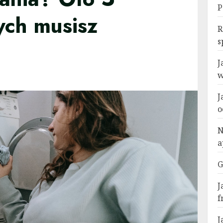
P
ych musisz
R
s
J
w
J
o
N
a
G
J
f
J