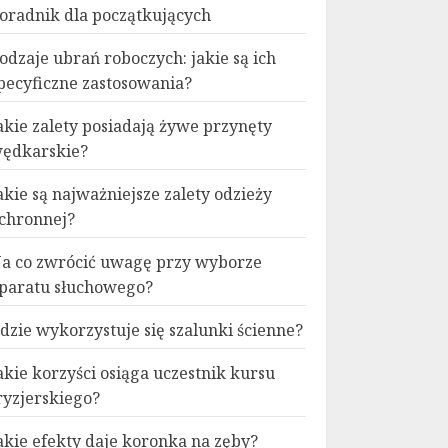
oradnik dla początkujących
odzaje ubrań roboczych: jakie są ich
pecyficzne zastosowania?
akie zalety posiadają żywe przynęty
ędkarskie?
akie są najważniejsze zalety odzieży
chronnej?
a co zwrócić uwagę przy wyborze
paratu słuchowego?
dzie wykorzystuje się szalunki ścienne?
akie korzyści osiąga uczestnik kursu
ryzjerskiego?
akie efekty daje koronka na zęby?