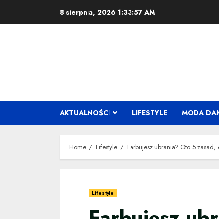
Skip
8 sierpnia, 2026
1:33:58 AM
to
content
AKTUALNOŚCI
LIFESTYLE
MODA DA
Home
Lifestyle
Farbujesz ubrania? Oto 5 zasad, 
Lifestyle
Farbujesz ub