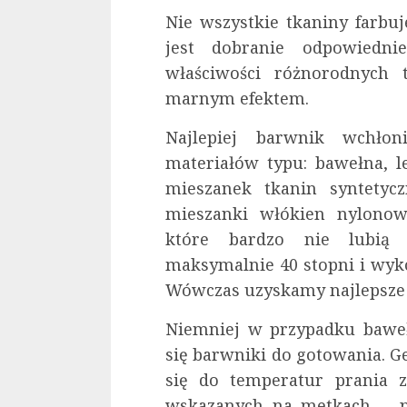
Nie wszystkie tkaniny farbu
jest dobranie odpowiedn
właściwości różnorodnych 
marnym efektem.
Najlepiej barwnik wchło
materiałów typu: bawełna, l
mieszanek tkanin syntetycz
mieszanki włókien nylonowy
które bardzo nie lubią 
maksymalnie 40 stopni i wyk
Wówczas uzyskamy najlepsze 
Niemniej w przypadku baweł
się barwniki do gotowania. Ge
się do temperatur prania z
wskazanych na metkach. – p