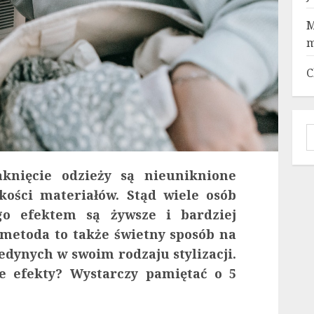
M
m
C
S
aknięcie odzieży są nieuniknione
kości materiałów. Stąd wiele osób
go efektem są żywsze i bardziej
 metoda to także świetny sposób na
edynych w swoim rodzaju stylizacji.
e efekty? Wystarczy pamiętać o 5