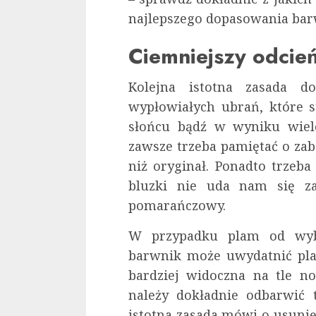
najlepszego dopasowania bar
Ciemniejszy odcie
Kolejna istotna zasada do
wypłowiałych ubrań, które s
słońcu bądź w wyniku wielo
zawsze trzeba pamiętać o zab
niż oryginał. Ponadto trzeb
bluzki nie uda nam się za
pomarańczowy.
W przypadku plam od wybi
barwnik może uwydatnić plam
bardziej widoczna na tle n
należy dokładnie odbarwić 
istotna zasada mówi o usunię