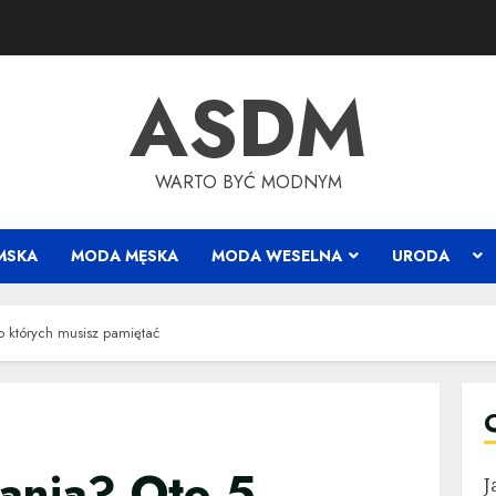
ASDM
WARTO BYĆ MODNYM
MSKA
MODA MĘSKA
MODA WESELNA
URODA
o których musisz pamiętać
rania? Oto 5
J