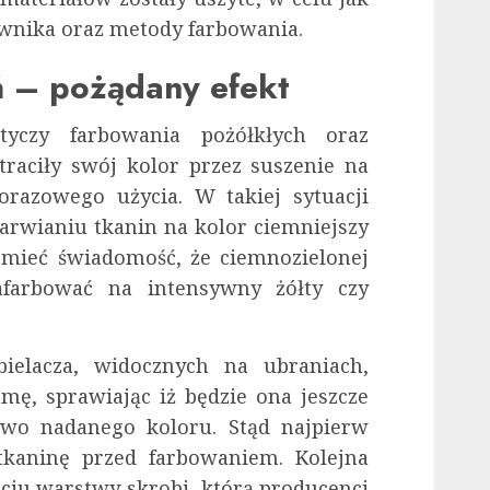
wnika oraz metody farbowania.
ń – pożądany efekt
tyczy farbowania pożółkłych oraz
traciły swój kolor przez suszenie na
razowego użycia. W takiej sytuacji
arwianiu tkanin na kolor ciemniejszy
a mieć świadomość, że ciemnozielonej
farbować na intensywny żółty czy
elacza, widocznych na ubraniach,
ę, sprawiając iż będzie ona jeszcze
owo nadanego koloru. Stąd najpierw
tkaninę przed farbowaniem. Kolejna
ciu warstwy skrobi, którą producenci