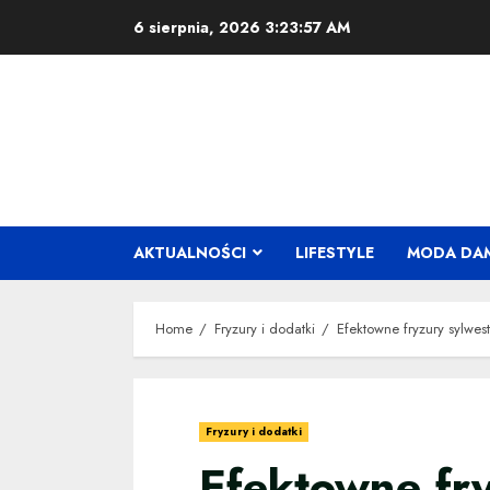
Skip
6 sierpnia, 2026
3:23:58 AM
to
content
AKTUALNOŚCI
LIFESTYLE
MODA DA
Home
Fryzury i dodatki
Efektowne fryzury sylwes
Fryzury i dodatki
Efektowne fr