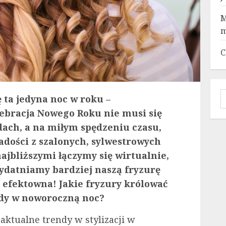
M
m
C
S
 ta jedyna noc w roku –
lebracja Nowego Roku nie musi się
ach, a na miłym spędzeniu czasu,
adości z szalonych, sylwestrowych
najbliższymi łączymy się wirtualnie,
wydatniamy bardziej naszą fryzurę
e efektowna! Jakie fryzury królować
dy w noworoczną noc?
 aktualne trendy w stylizacji w