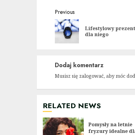
Continue
Previous
Reading
Lifestylowy prezen
dla niego
Dodaj komentarz
Musisz się
zalogować
, aby móc do
RELATED NEWS
Pomysły na letnie
fryzury idealne dl