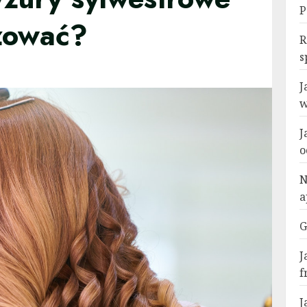
P
izować?
R
s
J
w
J
o
N
a
G
J
f
J