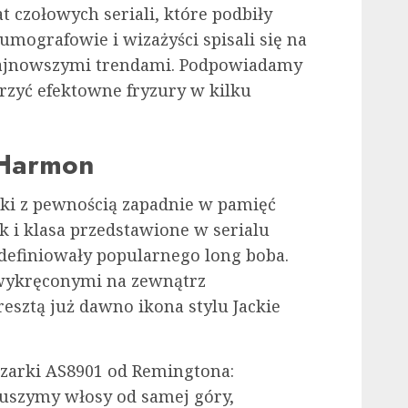
 czołowych seriali, które podbiły
umografowie i wizażyści spisali się na
 najnowszymi trendami. Podpowiadamy
zyć efektowne fryzury w kilku
h Harmon
tki z pewnością zapadnie w pamięć
k i klasa przedstawione w serialu
definiowały popularnego long boba.
 wykręconymi na zewnątrz
ztą już dawno ikona stylu Jackie
zarki AS8901 od Remingtona:
uszymy włosy od samej góry,