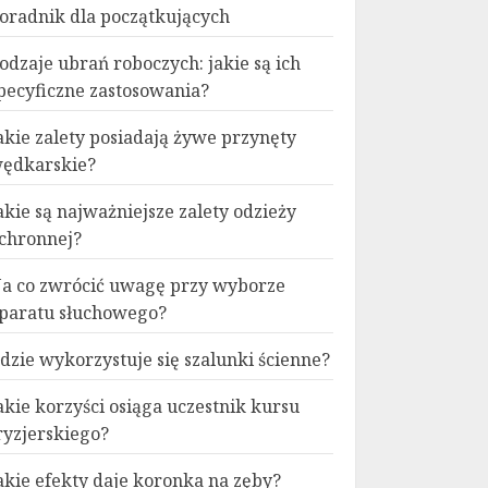
oradnik dla początkujących
odzaje ubrań roboczych: jakie są ich
pecyficzne zastosowania?
akie zalety posiadają żywe przynęty
ędkarskie?
akie są najważniejsze zalety odzieży
chronnej?
a co zwrócić uwagę przy wyborze
paratu słuchowego?
dzie wykorzystuje się szalunki ścienne?
akie korzyści osiąga uczestnik kursu
ryzjerskiego?
akie efekty daje koronka na zęby?