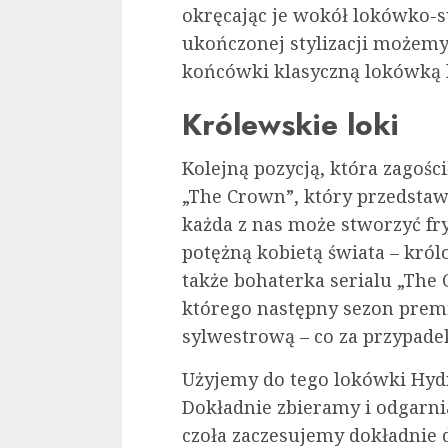
okręcając je wokół lokówko-su
ukończonej stylizacji możem
końcówki klasyczną lokówką 
Królewskie loki
Kolejną pozycją, która zagościł
„The Crown”, który przedstawi
każda z nas może stworzyć fr
potężną kobietą świata – król
także bohaterka serialu „The 
którego następny sezon premi
sylwestrową – co za przypade
Użyjemy do tego lokówki Hyd
Dokładnie zbieramy i odgarni
czoła zaczesujemy dokładnie 