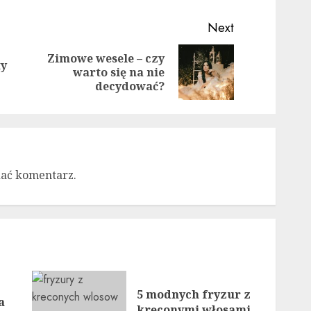
Next
Zimowe wesele – czy
ty
Previous
Next
warto się na nie
post:
post:
decydować?
dać komentarz.
5 modnych fryzur z
a
kręconymi włosami