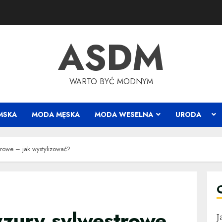
ASDM
WARTO BYĆ MODNYM
MSKA
MODA MĘSKA
MODA WESELNA
URODA
trowe – jak wystylizować?
yzury sylwestrowe
J