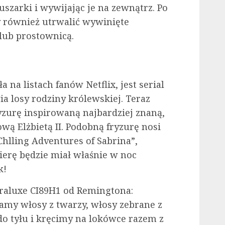
szarki i wywijając je na zewnątrz. Po
y również utrwalić wywinięte
lub prostownicą.
a na listach fanów Netflix, jest serial
a losy rodziny królewskiej. Teraz
yzurę inspirowaną najbardziej znaną,
ową Elżbietą II. Podobną fryzurę nosi
Chlling Adventures of Sabrina”,
erę będzie miał właśnie w noc
k!
raluxe CI89H1 od Remingtona:
amy włosy z twarzy, włosy zebrane z
do tyłu i kręcimy na lokówce razem z